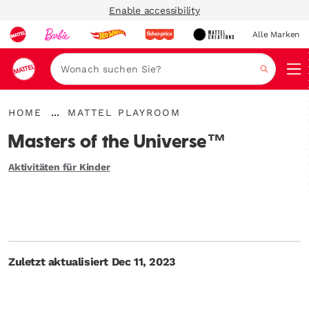
Enable accessibility
Alle Marken
Navi
Suche
{"key":"Home","value":"\/de-
{"key":"Mattel
...
HOME
MATTEL PLAYROOM
de\/"}
Breadcrumbs
Playroom","value":"\/de-
aufklappen
de\/blogs\/playroom"}
Masters of the Universe™
Aktivitäten für Kinder
Zuletzt aktualisiert Dec 11, 2023