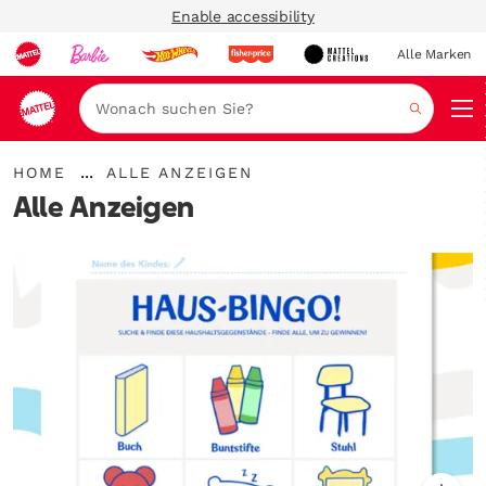
Enable accessibility
Alle Marken
Navi
Suche
{"key":"Home","value":"\/de-
...
HOME
ALLE ANZEIGEN
de"}
Breadcrumbs
Alle Anzeigen
aufklappen