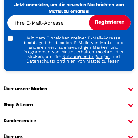
Empowering
Jetzt anmelden, um die neuesten Nachrichten von
Generations
Through
Mattel zu erhalten!
Play
Ihre E-Mail-Adresse
Registrieren
Mit dem Einreichen meiner E-Mail-Adresse
bestätige ich, dass ich E-Mails von Mattel und
anderen vertrauenswürdigen Marken und
Programmen von Mattel erhalten möchte. Hier
klicken, um die
Nutzungsbedingungen
und
Datenschutzrichtlinien
von Mattel zu lesen.
Über unsere Marken
Über Barbie
Ü
Shop & Learn
Kundenservice
Über uns