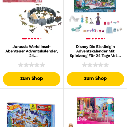
Jurassic World Insel-
Disney Die Eiskönigin
Abenteuer Adventskalender,
Adventskalender Mit
24
Spielzeug Für 24 Tage Voller
Spielzeugüberraschungen, 19
Überraschungen, Darunter
Mini-Dinosaurier
Kleine Anna- Und Elsa-
Puppen
zum Shop
zum Shop