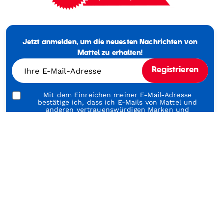
Mattel
-
Empowering
Jetzt anmelden, um die neuesten Nachrichten von
Generations
Through
Mattel zu erhalten!
Play
Ihre E-Mail-Adresse
Registrieren
Mit dem Einreichen meiner E-Mail-Adresse
bestätige ich, dass ich E-Mails von Mattel und
anderen vertrauenswürdigen Marken und
Programmen von Mattel erhalten möchte. Hier
klicken, um die
Nutzungsbedingungen
und
Datenschutzrichtlinien
von Mattel zu lesen.
Über unsere Marken
Über Barbie
Ü
Shop & Learn