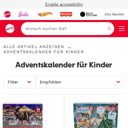
Enable accessibility
Alle Marken
Navi
Suche
Alle
...
ALLE ARTIKEL ANZEIGEN
Artikel
Adventskalender
Breadcrumbs
ADVENTSKALENDER FÜR KINDER
anzeigen
für
aufklappen
Kinder
Adventskalender für Kinder
Filter
Empfohlen