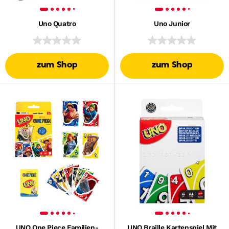
Uno Quatro
Uno Junior
zum Shop
zum Shop
UNO One Piece Familien-
UNO Braille Kartenspiel Mit