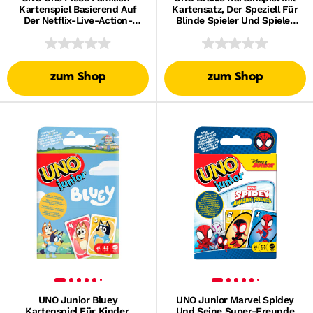
Kartenspiel Basierend Auf
Kartensatz, Der Speziell Für
Der Netflix-Live-Action-
Blinde Spieler Und Spieler
Serie, Für 2 Bis 10 Personen
Mit Sehbeeinträchtigung
Ab 7 Jahren
Konzipiert Ist, Für 2 Bis 10
Spieler
zum Shop
zum Shop
UNO Junior Bluey
UNO Junior Marvel Spidey
Kartenspiel Für Kinder,
Und Seine Super-Freunde