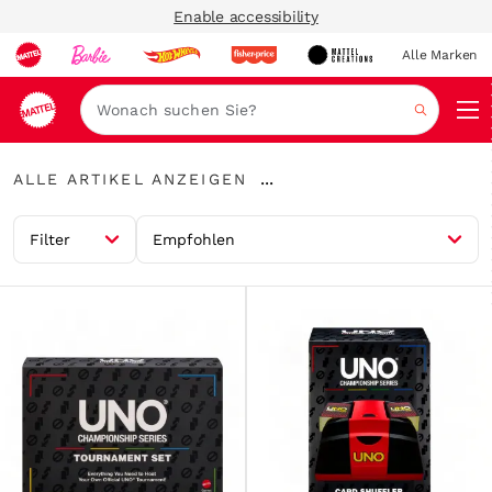
Enable accessibility
Alle Marken
Navi
Suche
Alle
...
ALLE ARTIKEL ANZEIGEN
Artikel
Breadcrumbs
anzeigen
aufklappen
Filter
Empfohlen