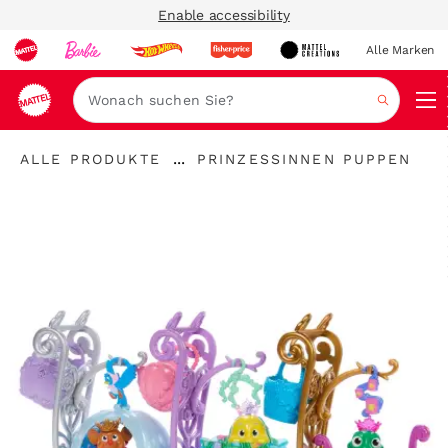
Enable accessibility
Alle Marken
Navi
Suche
"Alle
"
...
ALLE PRODUKTE
PRINZESSINNEN PUPPEN
Produkte
Breadcrumbs
Prinzessinnen
"
aufklappen
Puppen"