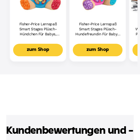
Fisher-Price Lernspaß
Fisher-Price Lernspaß
Smart Stages Plüsch-
Smart Stages Plüsch-
Wh
Hündchen Für Babys,
Hundefreundin Für Babys,
Pi
Musikalisches
Musikalisches
Lernspielzeug,
Lernspielzeug,
Mehrsprachige Version
Mehrsprachige Version
zum Shop
zum Shop