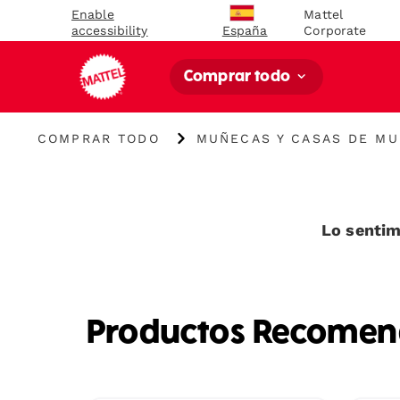
Enable
Mattel
accessibility
Corporate
España
Comprar todo
{"key":"COMPRAR
{"key":"MUÑECAS
COMPRAR TODO
MUÑECAS Y CASAS DE M
TODO","value":"\/es-
Y
es\/collections\/comprar-
CASAS
todo"}
DE
MUÑECAS","value":"\/es-
es\/collections\/munecas-
Lo sentim
y-
casas-
de-
munecas"}
Productos Recome