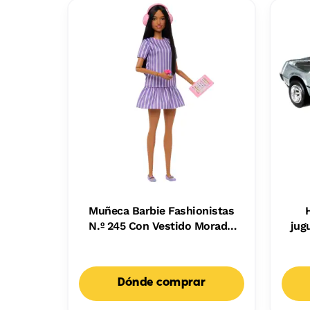
Muñeca Barbie Fashionistas
N.º 245 Con Vestido Morado
jug
De Rayas, Muñeca Barbie
Autista Con Accesorios
Dónde comprar