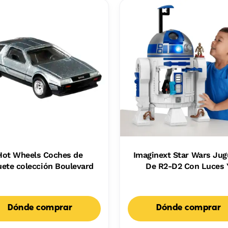
Hot Wheels Coches de
Imaginext Star Wars Jug
uete colección Boulevard
De R2-D2 Con Luces 
Sonidos, Y Una Figuri
Metálica De C-3Po, Pa
Niños Y Niñas
Dónde comprar
Dónde comprar