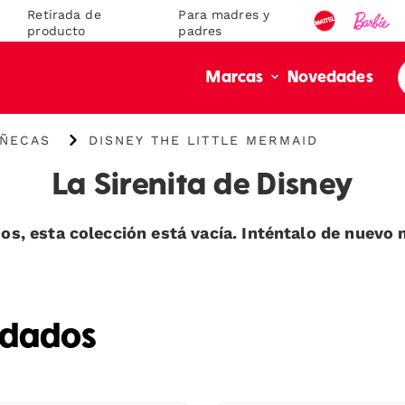
Retirada de
Para madres y
producto
padres
Novedades
Marcas
{"key":"Disney
UÑECAS
DISNEY THE LITTLE MERMAID
The
Little
La Sirenita de Disney
Mermaid","value":"\/es-
es\/collections\/disney-
the-
os, esta colección está vacía. Inténtalo de nuevo 
little-
mermaid"}
ndados