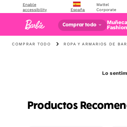
Enable
Mattel
accessibility
Corporate
España
Muñeca
Comprar todo
Fashio
Comprar
Ropa
COMPRAR TODO
ROPA Y ARMARIOS DE BAR
todo
y
armarios
de
Barbie
Lo sentim
Productos Recome