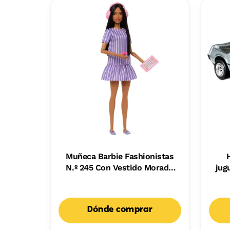
Muñeca Barbie Fashionistas
N.º 245 Con Vestido Morado
jug
De Rayas, Muñeca Barbie
Autista Con Accesorios
Dónde comprar