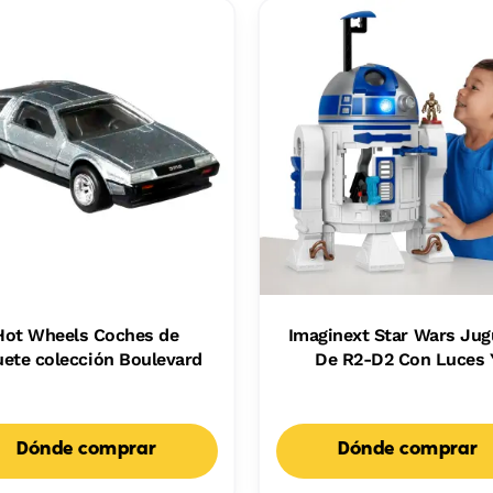
Hot Wheels Coches de
Imaginext Star Wars Jug
uete colección Boulevard
De R2-D2 Con Luces 
Sonidos, Y Una Figuri
Metálica De C-3Po, Pa
Niños Y Niñas
Dónde comprar
Dónde comprar