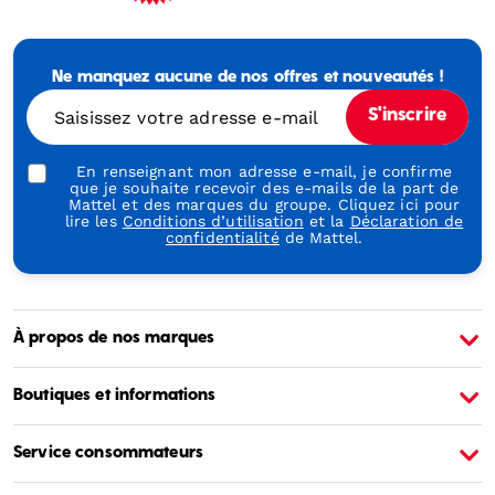
Mattel
-
Empowering
Ne manquez aucune de nos offres et nouveautés !
Generations
Through
Saisissez votre adresse e-mail
S'inscrire
Play
En renseignant mon adresse e-mail, je confirme
que je souhaite recevoir des e-mails de la part de
Mattel et des marques du groupe. Cliquez ici pour
lire les
Conditions d’utilisation
et la
Déclaration de
confidentialité
de Mattel.
À propos de nos marques
À propos de Barbie
À
Boutiques et informations
Service consommateurs