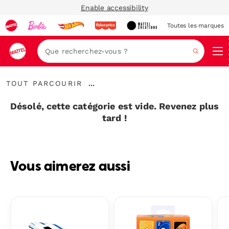
Enable accessibility
Toutes les marques
Navi
Recher
Tout
...
TOUT PARCOURIR
parcourir
Développer
le
Désolé, cette catégorie est vide. Revenez plus
fil
tard !
d’Ariane
Vous aimerez aussi