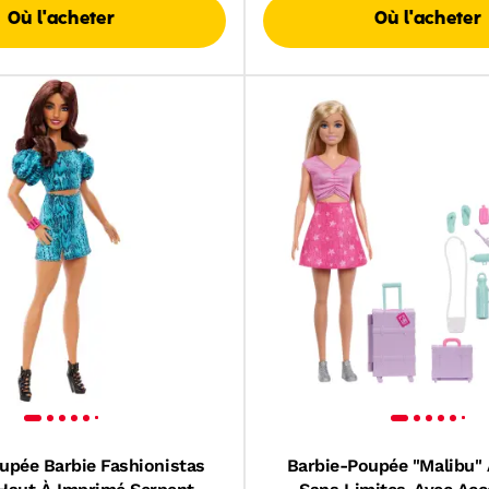
Où l'acheter
Où l'acheter
upée Barbie Fashionistas
Barbie-Poupée "Malibu"