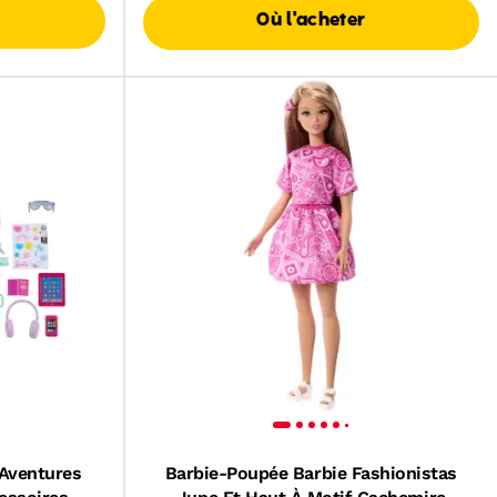
Où l'acheter
 Aventures
Barbie-Poupée Barbie Fashionistas