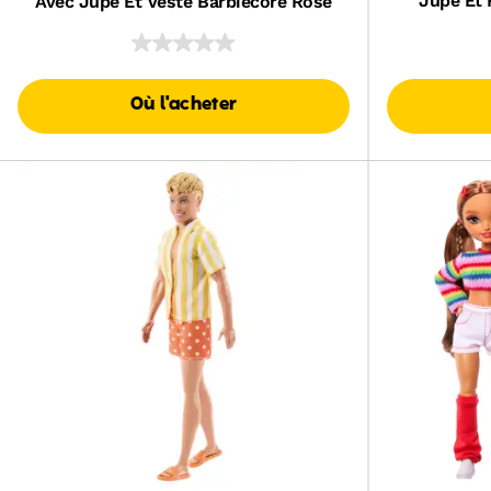
Jupe Et 
Avec Jupe Et Veste Barbiecore Rose
Où l'acheter