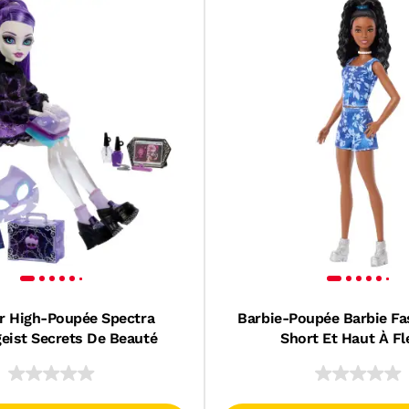
r High-Poupée Spectra
Barbie-Poupée Barbie Fa
eist Secrets De Beauté
Short Et Haut À Fl