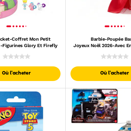
ocket-Coffret Mon Petit
Barbie-Poupée Ba
Figurines Glory Et Firefly
Joyeux Noël 2026-Avec E
Présentation
Où l'acheter
Où l'acheter