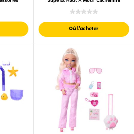
essoires
Jupe Et Haut À Motif Cachemire
Où l'acheter