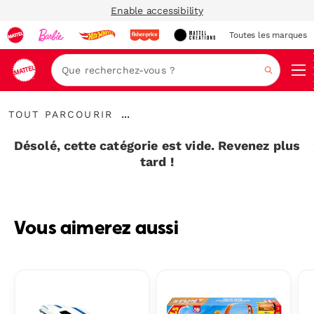
Enable accessibility
Toutes les marques
Navi
Recher
Tout
...
TOUT PARCOURIR
parcourir
Développer
le
Désolé, cette catégorie est vide. Revenez plus
fil
tard !
d’Ariane
Vous aimerez aussi