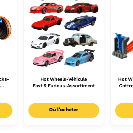
cks-
Hot Wheels-Véhicule
Hot W
Fast & Furious-Assortiment
Coffr
Où l'acheter