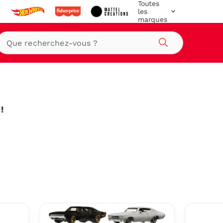
Toutes
les
marques
Rechercher
!