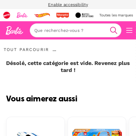
Enable accessibility
Toutes les marques
Navi
Recherc
Tout
...
TOUT PARCOURIR
parcourir
Développer
le
Désolé, cette catégorie est vide. Revenez plus
fil
tard !
d’Ariane
Vous aimerez aussi