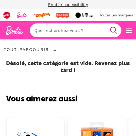
Enable accessibility
Toutes les marques
Navi
Recherc
Tout
...
TOUT PARCOURIR
parcourir
Développer
le
Désolé, cette catégorie est vide. Revenez plus
fil
tard !
d’Ariane
Vous aimerez aussi