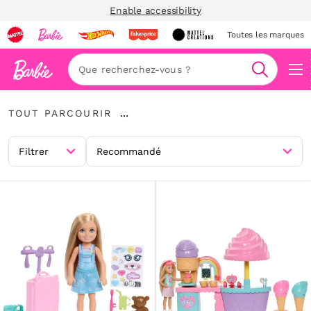
Enable accessibility
Toutes les marques
Navi
Recherc
Tout
...
TOUT PARCOURIR
parcourir
Développer
le
fil
Filtrer
Recommandé
d’Ariane