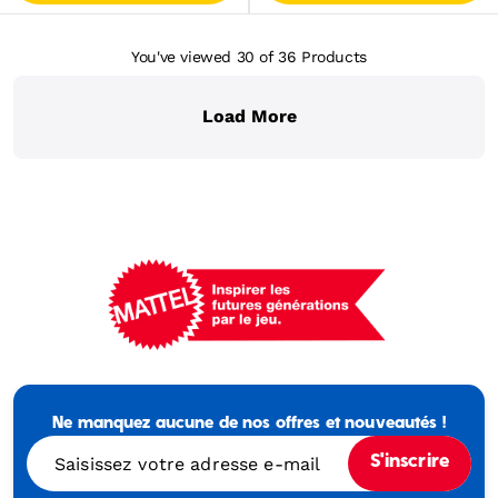
You've viewed 30
of 36
Products
Load More
Mattel
-
Empowering
Ne manquez aucune de nos offres et nouveautés !
Generations
Through
Saisissez votre adresse e-mail
S'inscrire
Play