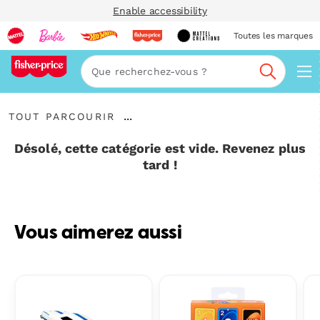
Enable accessibility
Toutes les marques
Navi
Recherc
Tout
...
TOUT PARCOURIR
parcourir
Développer
le
Désolé, cette catégorie est vide. Revenez plus
fil
tard !
d’Ariane
Vous aimerez aussi