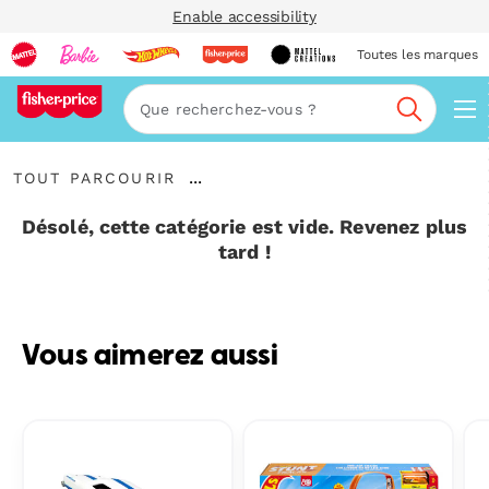
Enable accessibility
Toutes les marques
Navi
Recherc
Tout
...
TOUT PARCOURIR
parcourir
Développer
le
Désolé, cette catégorie est vide. Revenez plus
fil
tard !
d’Ariane
Vous aimerez aussi