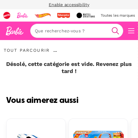
Enable accessibility
Toutes les marques
Navi
Recherc
Tout
...
TOUT PARCOURIR
parcourir
Développer
le
Désolé, cette catégorie est vide. Revenez plus
fil
tard !
d’Ariane
Vous aimerez aussi