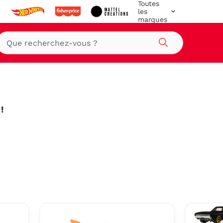
Toutes
les
marques
Rechercher
!