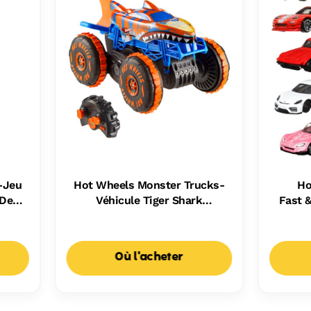
-Jeu
Hot Wheels Monster Trucks-
Ho
 De
Véhicule Tiger Shark
Fast 
Escaladeur-À Piles
Où l'acheter