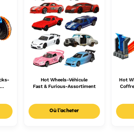
cks-
Hot Wheels-Véhicule
Hot W
Fast & Furious-Assortiment
Coffr
Où l'acheter