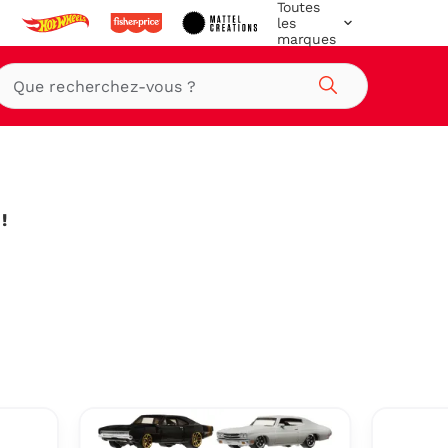
Toutes
les
marques
Rechercher
!