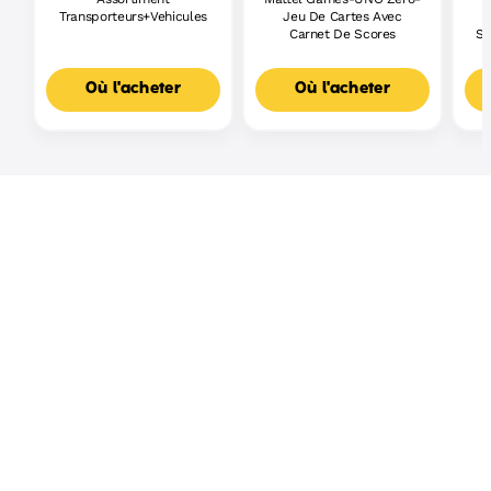
Transporteurs+Vehicules
Jeu De Cartes Avec
Carnet De Scores
Sh
Où l'acheter
Où l'acheter