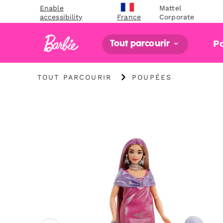
Enable
Mattel
accessibility
Corporate
France
P
Tout parcourir
"Tout
"
TOUT PARCOURIR
POUPÉES
parcourir
Poupées"
"