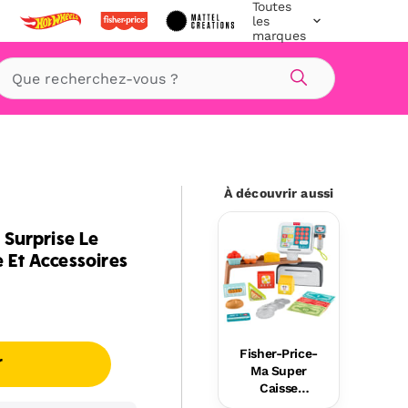
Toutes
les
marques
Rechercher
À découvrir aussi
 Surprise Le
Et Accessoires
Fisher-Price-
r
Ma Super
Caisse
Enregistreus