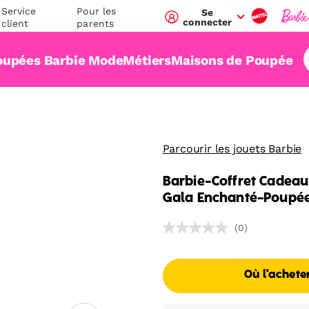
Service
Pour les
Se
connecter
client
parents
oupées Barbie Mode
Métiers
Maisons de Poupée
Parcourir les jouets Barbie
Barbie-Coffret Cadeau
Gala Enchanté-Poupée 
(0)
Aucune
valeur
de
notation
Où l'achete
Lien
sur