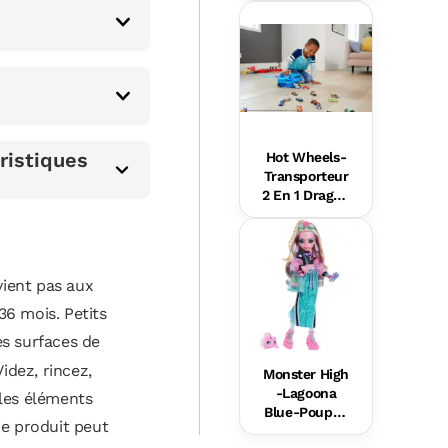
e Rires Et
Éveil
ristiques
Hot Wheels-
Transporteur
s
2 En 1 Dragon
s Hot Wheels
City
ient pas aux
36 mois. Petits
es surfaces de
Videz, rincez,
Monster High
-Lagoona
 les éléments
Blue-Poupée
Le produit peut
Avec