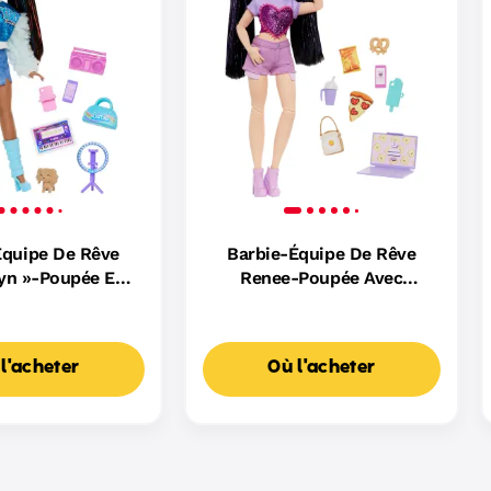
Équipe De Rêve
Barbie-Équipe De Rêve
yn »-Poupée Et
Renee-Poupée Avec
ccessoires
11 Accessoires Nourriture
l'acheter
Où l'acheter