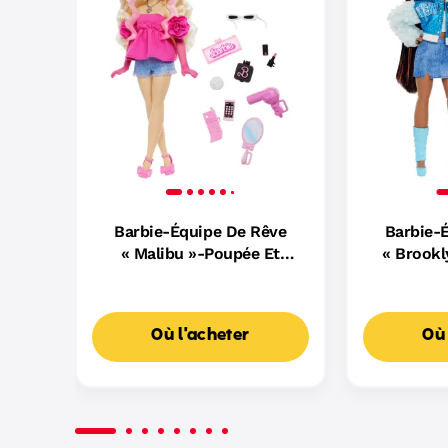
Barbie-Équipe De Rêve
Barbie-
« Malibu »-Poupée Et
« Brookl
8 Accessoires
8 A
Où l'acheter
Où 