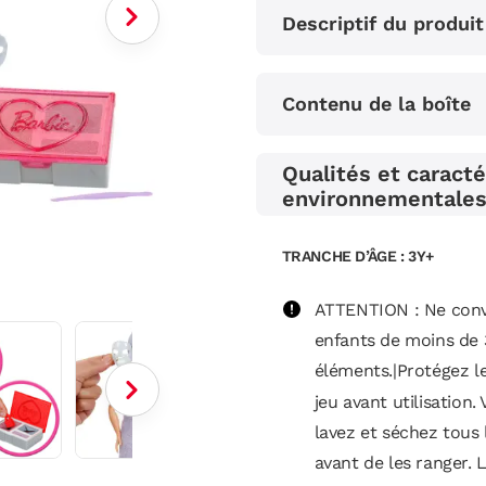
la
Descriptif du produit
même
page.
Contenu de la boîte
Qualités et caracté
environnementale
TRANCHE D’ÂGE : 3Y+
ATTENTION : Ne conv
enfants de moins de 
éléments.|Protégez l
jeu avant utilisation. 
lavez et séchez tous
avant de les ranger. 