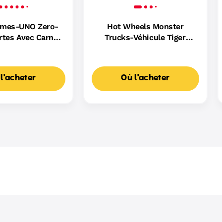
ames-UNO Zero-
Hot Wheels Monster
rtes Avec Carnet
Trucks-Véhicule Tiger
e Scores
Shark Escaladeur-À Piles
l'acheter
Où l'acheter