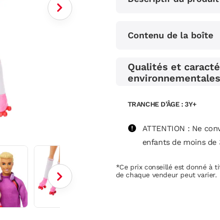
note
moyenne.
Read
32
Contenu de la boîte
Reviews.
Lien
sur
Qualités et caracté
la
environnementale
même
page.
TRANCHE D’ÂGE : 3Y+
ATTENTION : Ne conv
enfants de moins de 
*Ce prix conseillé est donné à tit
de chaque vendeur peut varier.