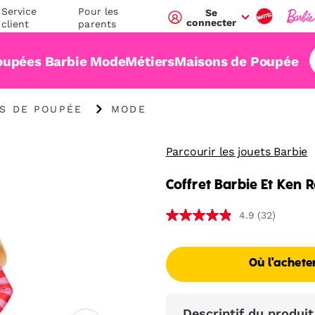
Service
Pour les
Se
connecter
client
parents
oupées Barbie Mode
Métiers
Maisons de Poupée
"
S DE POUPÉE
MODE
Mode"
Parcourir les jouets Barbie
Coffret Barbie Et Ken R
(32)
4.9
4.9
étoiles
sur
5,
Où l'achete
valeur
de
la
Descriptif du produit