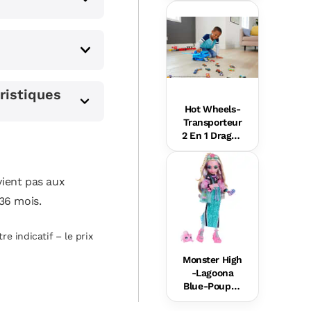
e Rires Et
Éveil
ristiques
s
Hot Wheels-
Transporteur
2 En 1 Dragon
s Hot Wheels
City
ient pas aux
36 mois.
re indicatif – le prix
Monster High
-Lagoona
Blue-Poupée
Avec