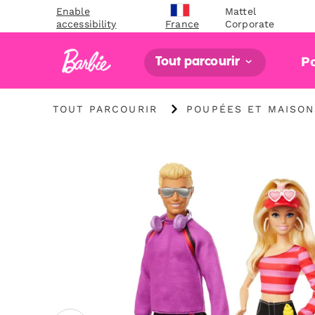
Enable
Mattel
accessibility
Corporate
France
P
Tout parcourir
"Tout
"
TOUT PARCOURIR
POUPÉES ET MAISON
parcourir
Poupées
"
et
maisons
de
poupée
"