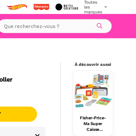
Toutes
les
marques
Rechercher
À découvrir aussi
oller
r
Fisher-Price-
Ma Super
Caisse
Enregistreus