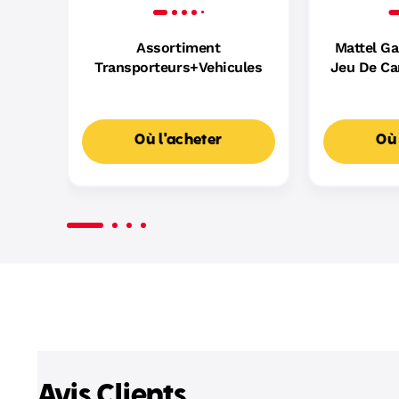
Assortiment
Mattel G
Transporteurs+Vehicules
Jeu De Ca
D
Où l'acheter
Où 