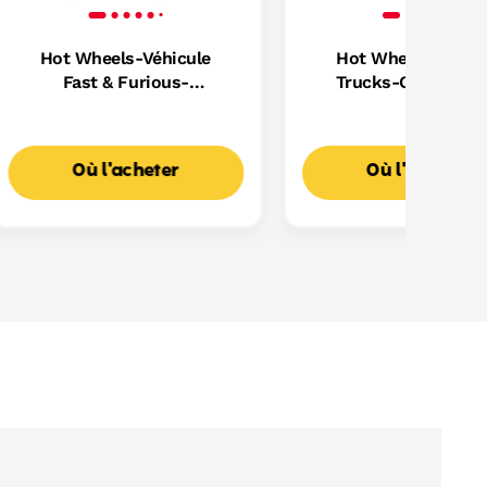
Hot Wheels-Véhicule
Hot Wheels Monst
Fast & Furious-
Trucks-Coffret Pi
Assortiment
Dragon Sharks vs D
Où l'acheter
Où l'acheter