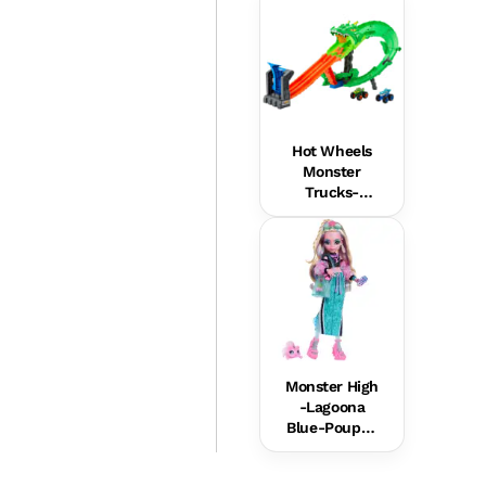
Robe Rose
Pastel
Hot Wheels
Monster
Trucks-
Coffret Piste
Dragon
Sharks vs
Dinos
Monster High
-Lagoona
Blue-Poupée
Avec
Accessoires