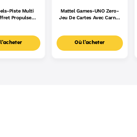
ls-Piste Multi
Mattel Games-UNO Zero-
fret Propulseur
Jeu De Cartes Avec Carnet
sé Et Voiture
De Scores
l'acheter
Où l'acheter