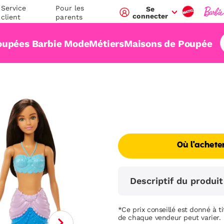
Service
Pour les
Se
connecter
client
parents
oupées Barbie Mode
Métiers
Maisons de Poupée
Où l'achete
Descriptif du produit
*Ce prix conseillé est donné à tit
de chaque vendeur peut varier.