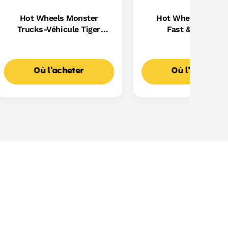
Hot Wheels Monster
Hot Wheels-Véhic
Trucks-Véhicule Tiger
Fast & Furious-
Shark Escaladeur-À Piles
Assortiment
Où l'acheter
Où l'acheter