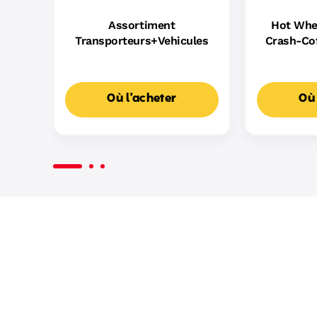
Assortiment
Hot Whee
Transporteurs+Vehicules
Crash-Cof
Motori
Où l'acheter
Où 