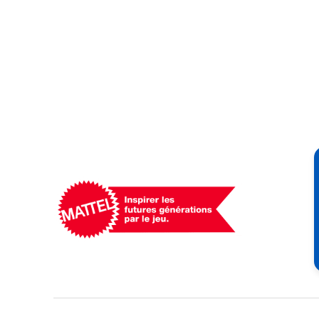
Mattel
-
Empowering
Generations
Through
Play