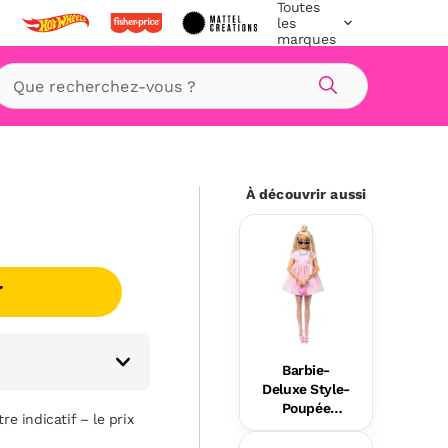
Toutes
les
marques
Rechercher
À découvrir aussi
r
Barbie-
Deluxe Style-
Poupée
re indicatif – le prix
Barbie
Blonde À