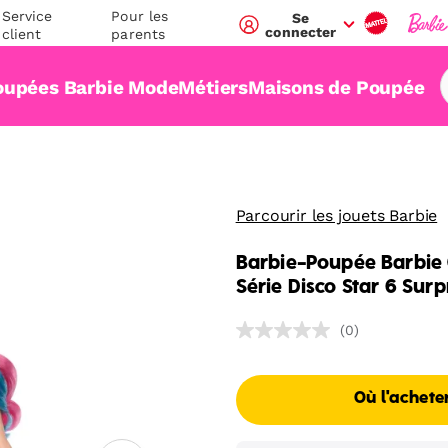
Service
Pour les
Se
connecter
client
parents
oupées Barbie Mode
Métiers
Maisons de Poupée
Parcourir les jouets Barbie
Barbie-Poupée Barbie 
Série Disco Star 6 Surp
(0)
Où l'achete