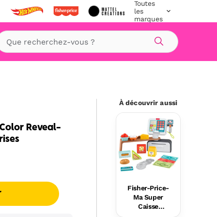
Toutes
les
marques
Rechercher
À découvrir aussi
Color Reveal-
rises
Fisher-Price-
r
Ma Super
Caisse
Enregistreus