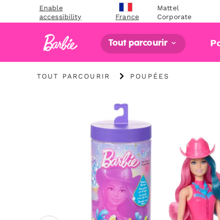
Enable
Mattel
accessibility
Corporate
France
P
Tout parcourir
"Tout
"
TOUT PARCOURIR
POUPÉES
parcourir
Poupées"
"