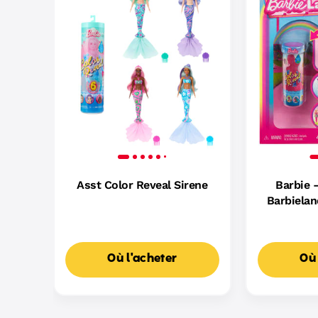
Asst Color Reveal Sirene
Barbie 
Barbielan
Color 
Où l'acheter
Où 