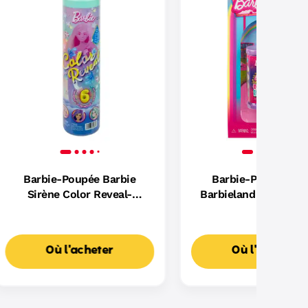
Barbie-Poupée Barbie
Barbie-Poupées Mi
Sirène Color Reveal-
Barbieland - Assort
Poupée Et Accessoires
Cutie Reveal 3,8 
Où l'acheter
Où l'acheter