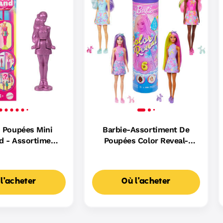
- Poupées Mini
Barbie-Assortiment De
d - Assortiment
Poupées Color Reveal-
Reveal 3,8 Cm
Série Animaux En Ballon
l'acheter
Où l'acheter