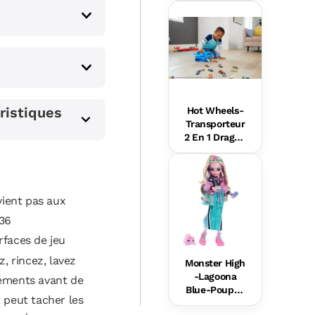
e Rires Et
Éveil
ristiques
Hot Wheels-
Transporteur
s
2 En 1 Dragon
s Hot Wheels
City
ient pas aux
36
rfaces de jeu
z, rincez, lavez
Monster High
-Lagoona
léments avant de
Blue-Poupée
t peut tacher les
Avec