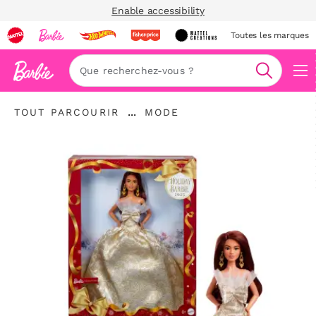
Enable accessibility
Toutes les marques
Navi
Recherc
"Tout
"
...
TOUT PARCOURIR
MODE
parcourir
Développer
Mode"
"
le
fil
d’Ariane