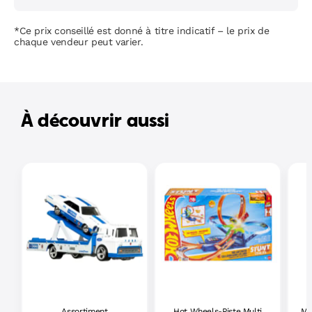
*Ce prix conseillé est donné à titre indicatif – le prix de
chaque vendeur peut varier.
À découvrir aussi
Assortiment
Hot Wheels-Piste Multi
Ma