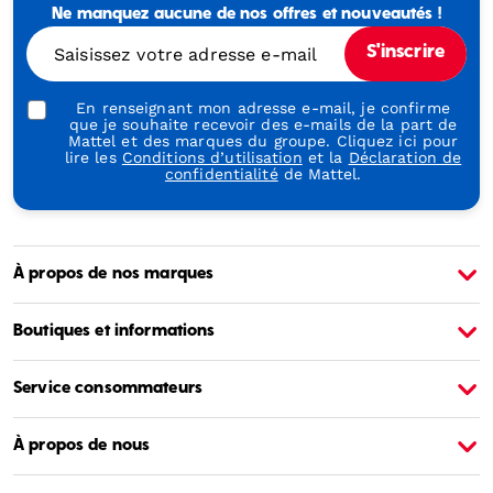
Ne manquez aucune de nos offres et nouveautés !
Generations
Through
Saisissez votre adresse e-mail
S'inscrire
Play
En renseignant mon adresse e-mail, je confirme
que je souhaite recevoir des e-mails de la part de
Mattel et des marques du groupe. Cliquez ici pour
lire les
Conditions d’utilisation
et la
Déclaration de
confidentialité
de Mattel.
À propos de nos marques
À propos de Barbie
À
Boutiques et informations
Service consommateurs
À propos de nous