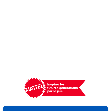
Mattel
-
Empowering