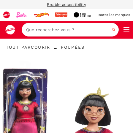
Enable accessibility
Toutes les marques
Navi
Recher
"Tout
"
...
TOUT PARCOURIR
POUPÉES
parcourir
Développer
Poupées"
"
le
fil
d’Ariane