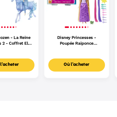
ozen - La Reine
Disney Princesses -
 2 - Coffret Elsa
Poupée Raiponce
 Figurine - 3 Ans
Chevelure Fabuleuse -
Et +
Figurine - 3 Ans Et +
l'acheter
Où l'acheter