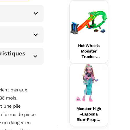
Blonde À
Robe Rose
Pastel
Hot Wheels
Monster
ristiques
Trucks-
s
Coffret Piste
Dragon
Sharks vs
Dinos
ient pas aux
36 mois.
 une pile
Monster High
n forme de pièce
-Lagoona
Blue-Poupée
e un danger en
Avec