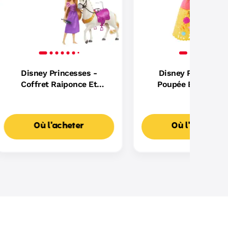
Disney Princesses -
Disney Princesses
Coffret Raiponce Et
Poupée Belle Robe
Maximus - Figurine - 3 Ans
Fleurs Avec 20 Brelo
Et +
Poupée - 3 Ans Et
Où l'acheter
Où l'acheter