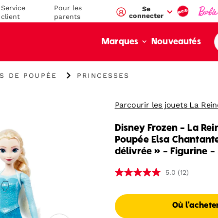
Service
Pour les
Se
connecter
client
parents
Nouveautés
Marques
S DE POUPÉE
PRINCESSES
Parcourir les jouets La Rei
Disney Frozen - La Rei
Poupée Elsa Chantante
délivrée » - Figurine - 
(12)
5.0
Où l'achete