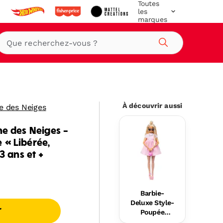
Toutes
les
marques
Rechercher
À découvrir aussi
ne des Neiges
ne des Neiges -
 « Libérée,
3 ans et +
Barbie-
Deluxe Style-
r
Poupée
Barbie