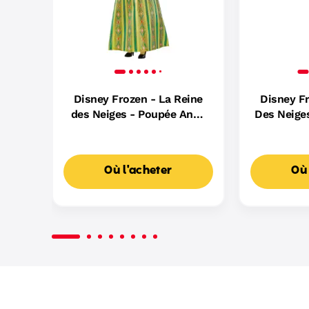
Disney Frozen - La Reine
Disney Fr
des Neiges - Poupée Anna
Des Neiges
Chantante « Le
Et Nokk -
Renouveau » Figurine - 3
ans et +
Où l'acheter
Où 