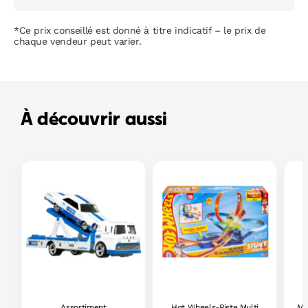
*Ce prix conseillé est donné à titre indicatif – le prix de
chaque vendeur peut varier.
À découvrir aussi
Assortiment
Hot Wheels-Piste Multi
Ma