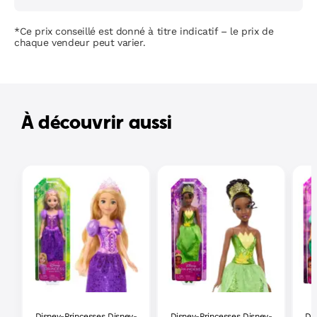
*Ce prix conseillé est donné à titre indicatif – le prix de
chaque vendeur peut varier.
À découvrir aussi
Disney-Princesses Disney-
Disney-Princesses Disney-
Di