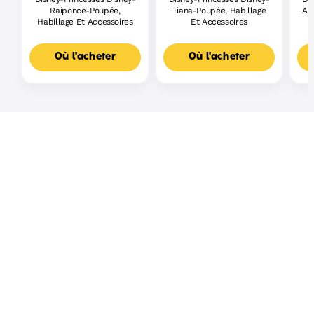
Raiponce-Poupée,
Tiana-Poupée, Habillage
Ari
Habillage Et Accessoires
Et Accessoires
Où l'acheter
Où l'acheter