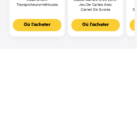
Transporteurs+Vehicules
Jeu De Cartes Avec
Carnet De Scores
Sh
Où l'acheter
Où l'acheter