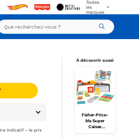
Toutes
les
marques
Rechercher
À découvrir aussi
r
Fisher-Price-
Ma Super
Caisse
re indicatif – le prix
Enregistreus
e Rires Et