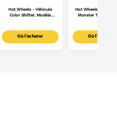
Hot Wheels - Véhicule
Hot Wheels - Assort
Color Shifter, Modèle
Monster Trucks Do
Aléatoire, Change De
Démolition - Petite V
Couleur Avec L'Eau - Petite
- 3 Ans Et +
Voiture - 3 Ans Et +
Où l'acheter
Où l'acheter