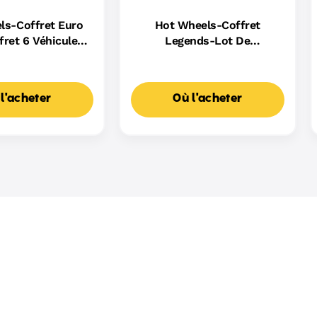
ls-Coffret Euro
Hot Wheels-Coffret
fret 6 Véhicules
Legends-Lot De
uropéens
6 Véhicules En Métal
l'acheter
Où l'acheter