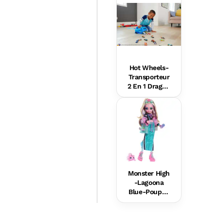
Éveil
Hot Wheels-
Transporteur
2 En 1 Dragon
s Hot Wheels
City
Monster High
-Lagoona
Blue-Poupée
Avec
Accessoires