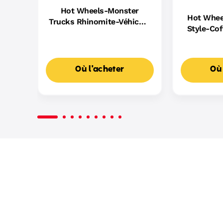
Hot Wheels-Monster
Hot Whee
Trucks Rhinomite-Véhicule
Style-Cof
Radiocommandé À Piles
E
Où l'acheter
Où 