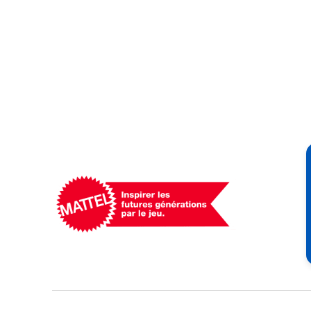
Mattel
-
Empowering
Generations
Through
Play