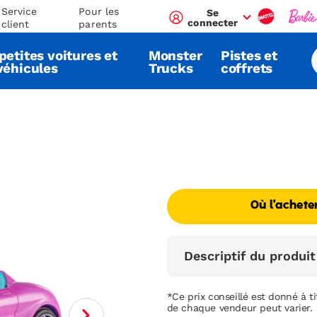
Service
Pour les
Se
connecter
client
parents
petites voitures et
Monster
Pistes et
véhicules
Trucks
coffrets
Où l'achete
Descriptif du produit
*Ce prix conseillé est donné à tit
de chaque vendeur peut varier.