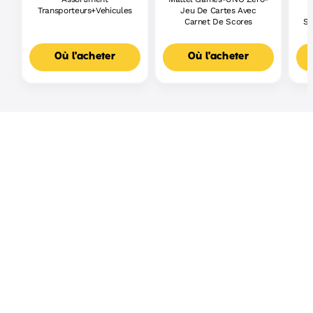
Transporteurs+Vehicules
Jeu De Cartes Avec
Carnet De Scores
Sh
Où l'acheter
Où l'acheter