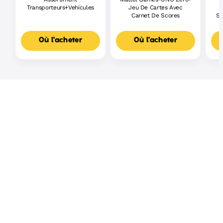
Transporteurs+Vehicules
Jeu De Cartes Avec
Carnet De Scores
Sh
Où l'acheter
Où l'acheter