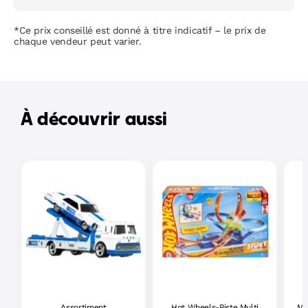
*Ce prix conseillé est donné à titre indicatif – le prix de
chaque vendeur peut varier.
À découvrir aussi
Assortiment
Hot Wheels-Piste Multi
Ma