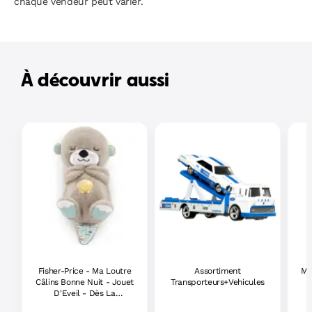
chaque vendeur peut varier.
À découvrir aussi
Fisher-Price - Ma Loutre
Assortiment
Ma
Câlins Bonne Nuit - Jouet
Transporteurs+Vehicules
D'Eveil - Dès La
Naissance