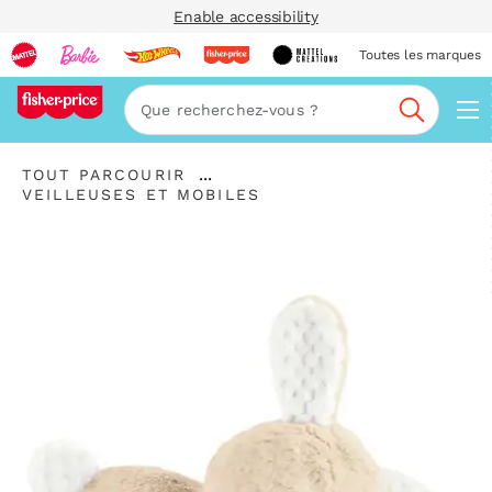
Enable accessibility
Toutes les marques
Navi
Recherc
"Tout
...
TOUT PARCOURIR
parcourir
"
Développer
VEILLEUSES ET MOBILES
"
Veilleuses
le
et
fil
mobiles"
d’Ariane