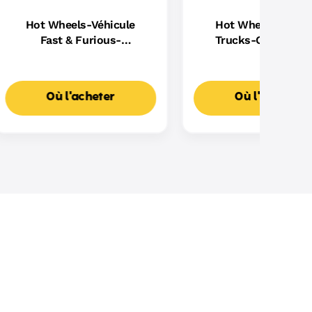
Hot Wheels-Véhicule
Hot Wheels Monst
Fast & Furious-
Trucks-Coffret Pi
Assortiment
Dragon Sharks vs D
Où l'acheter
Où l'acheter