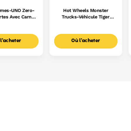
ames-UNO Zero-
Hot Wheels Monster
rtes Avec Carnet
Trucks-Véhicule Tiger
e Scores
Shark Escaladeur-À Piles
l'acheter
Où l'acheter