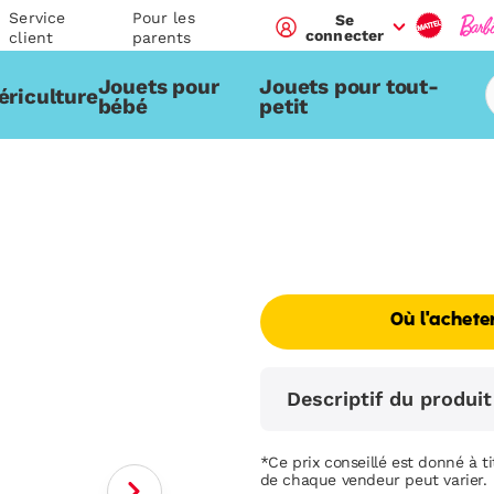
Service
Pour les
Se
connecter
client
parents
Jouets pour
Jouets pour tout-
ériculture
bébé
petit
Où l'achete
Descriptif du produit
*Ce prix conseillé est donné à tit
de chaque vendeur peut varier.