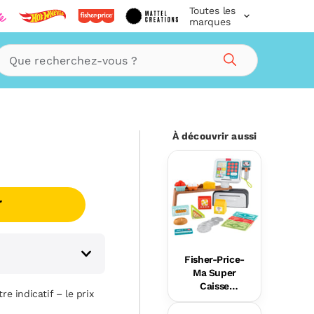
Toutes les
marques
Rechercher
À découvrir aussi
r
Fisher-Price-
Ma Super
Caisse
re indicatif – le prix
Enregistreus
e Rires Et