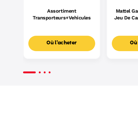
Assortiment
Mattel G
Transporteurs+Vehicules
Jeu De Ca
D
Où l'acheter
Où 