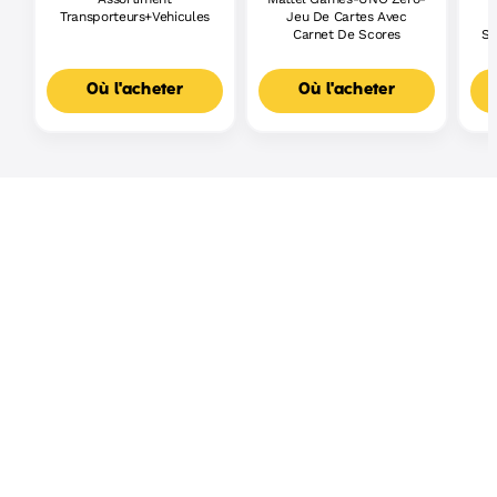
Transporteurs+Vehicules
Jeu De Cartes Avec
Carnet De Scores
Sh
Où l'acheter
Où l'acheter