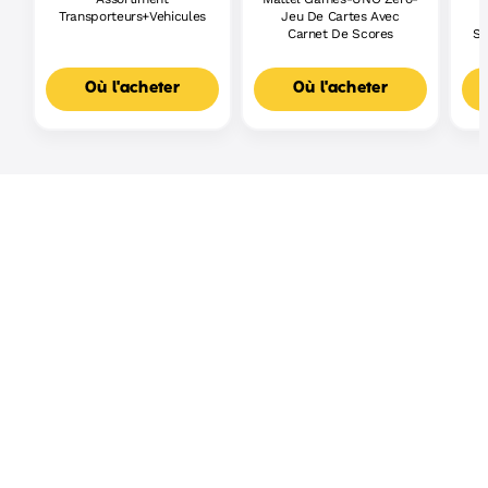
Transporteurs+Vehicules
Jeu De Cartes Avec
Carnet De Scores
Sh
Où l'acheter
Où l'acheter