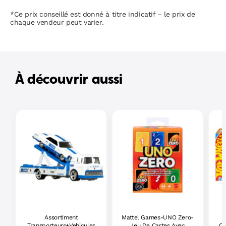
*Ce prix conseillé est donné à titre indicatif – le prix de
chaque vendeur peut varier.
À découvrir aussi
Assortiment
Mattel Games-UNO Zero-
H
Transporteurs+Vehicules
Jeu De Cartes Avec
Cr