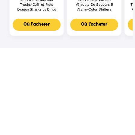
Trucks-Coffret Piste
Véhicule De Secours 5
Tr
Dragon Sharks vs Dinos
Alarm-Color Shifters
C
Où l'acheter
Où l'acheter