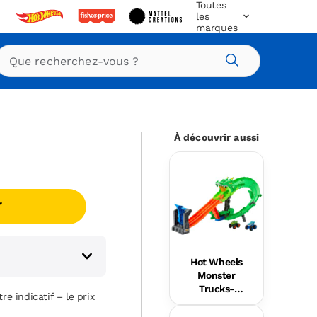
Toutes
les
marques
Rechercher
À découvrir aussi
r
Hot Wheels
Monster
Trucks-
re indicatif – le prix
Coffret Piste
Dragon