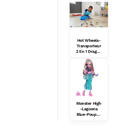
Sharks vs
Dinos
Hot Wheels-
Transporteur
2 En 1 Dragon
s Hot Wheels
City
Monster High
-Lagoona
Blue-Poupée
Avec
Accessoires