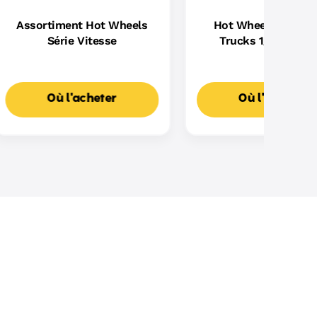
Assortiment Hot Wheels
Hot Wheels – Mons
Série Vitesse
Trucks 1/64 (Modè
Aléatoire)
Où l'acheter
Où l'acheter