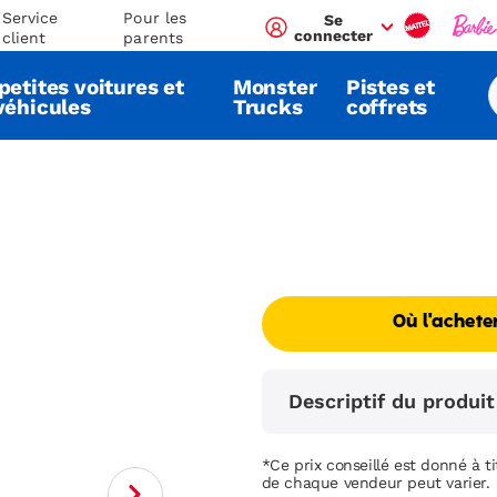
Service
Pour les
Se
connecter
client
parents
petites voitures et
Monster
Pistes et
véhicules
Trucks
coffrets
Où l'achete
Descriptif du produit
*Ce prix conseillé est donné à tit
de chaque vendeur peut varier.