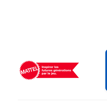
Mattel
-
Empowering
Generations
Through
Play