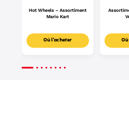
Hot Wheels – Assortiment
Assortime
Mario Kart
V
Où l'acheter
Où 