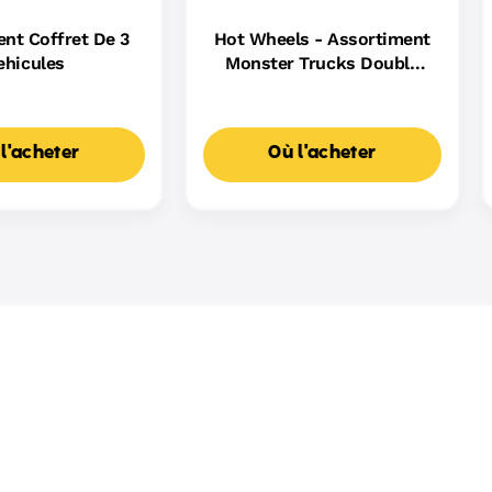
nt Coffret De 3
Hot Wheels - Assortiment
ehicules
Monster Trucks Double
Démolition - Petite Voiture
- 3 Ans Et +
l'acheter
Où l'acheter