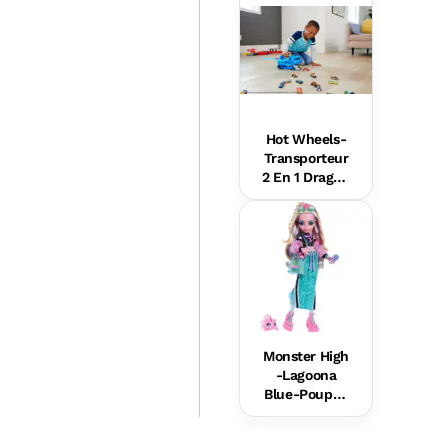
Éveil
Hot Wheels-
Transporteur
2 En 1 Dragon
s Hot Wheels
City
Monster High
-Lagoona
Blue-Poupée
Avec
Accessoires