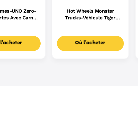
ames-UNO Zero-
Hot Wheels Monster
rtes Avec Carnet
Trucks-Véhicule Tiger
e Scores
Shark Escaladeur-À Piles
l'acheter
Où l'acheter