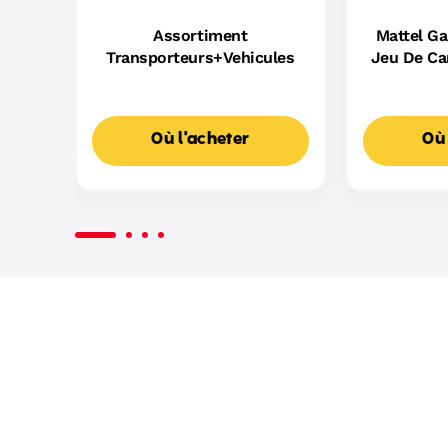
Assortiment
Mattel G
Transporteurs+Vehicules
Jeu De Ca
D
Où l'acheter
Où 