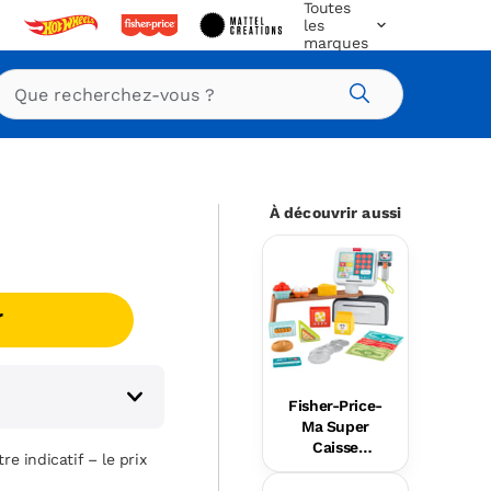
Toutes
les
marques
Rechercher
À découvrir aussi
r
Fisher-Price-
Ma Super
Caisse
re indicatif – le prix
Enregistreus
e Rires Et