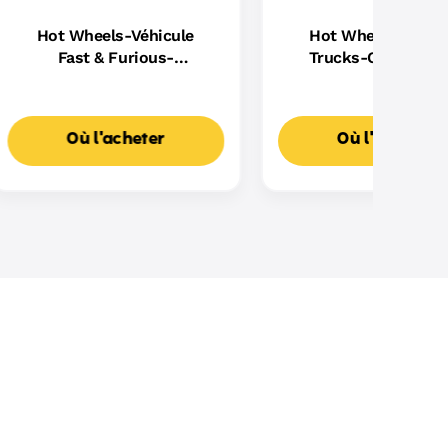
Hot Wheels-Véhicule
Hot Wheels Monst
Fast & Furious-
Trucks-Coffret Pi
Assortiment
Dragon Sharks vs D
Où l'acheter
Où l'acheter