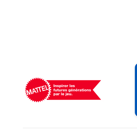
Mattel
-
Empowering
Generations
Through
Play