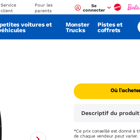
Service
Pour les
Se
connecter
client
parents
petites voitures et
Monster
Pistes et
véhicules
Trucks
coffrets
Où l'achete
Descriptif du produit
*Ce prix conseillé est donné à tit
de chaque vendeur peut varier.