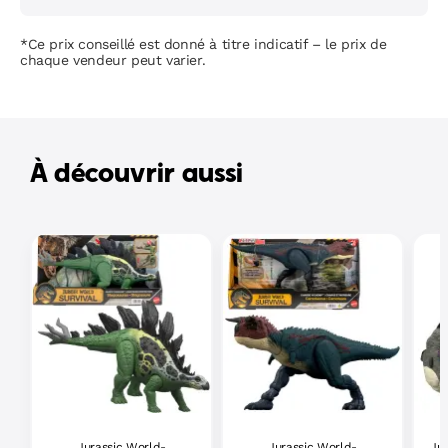
*Ce prix conseillé est donné à titre indicatif – le prix de
chaque vendeur peut varier.
À découvrir aussi
Jurassic World-
Jurassic World-
Ju