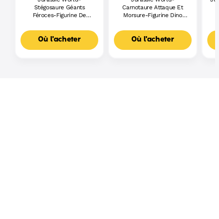
Stégosaure Géants
Carnotaure Attaque Et
R
Féroces-Figurine De
Morsure-Figurine Dino
Dinosaure
Articulée
Où l'acheter
Où l'acheter