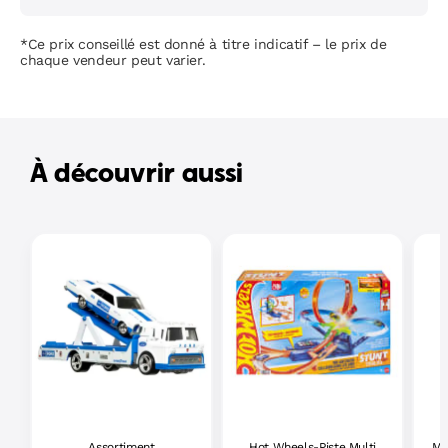
*Ce prix conseillé est donné à titre indicatif – le prix de
chaque vendeur peut varier.
À découvrir aussi
Assortiment
Hot Wheels-Piste Multi
Ma