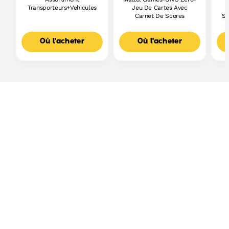
Transporteurs+Vehicules
Jeu De Cartes Avec
Carnet De Scores
Sh
Où l'acheter
Où l'acheter