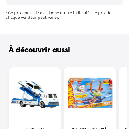
*Ce prix conseillé est donné à titre indicatif – le prix de
chaque vendeur peut varier.
À découvrir aussi
Assortiment
Hot Wheels-Piste Multi
Ma