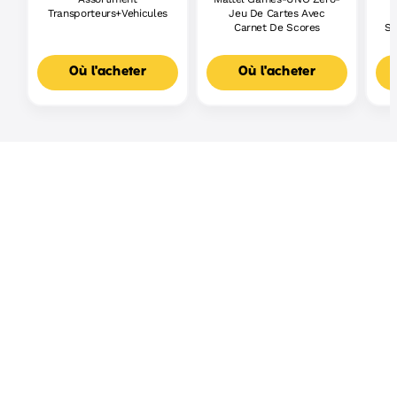
Transporteurs+Vehicules
Jeu De Cartes Avec
Carnet De Scores
Sh
Où l'acheter
Où l'acheter