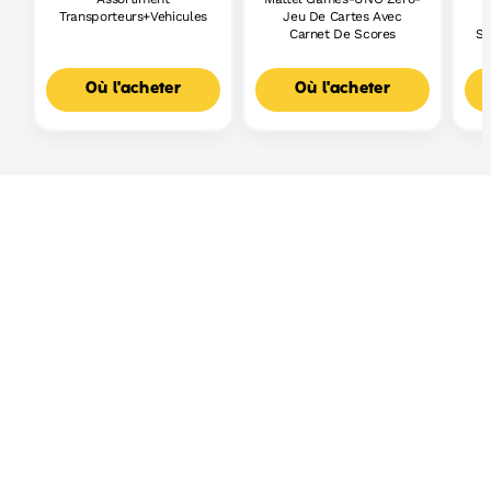
Transporteurs+Vehicules
Jeu De Cartes Avec
Carnet De Scores
Sh
Où l'acheter
Où l'acheter